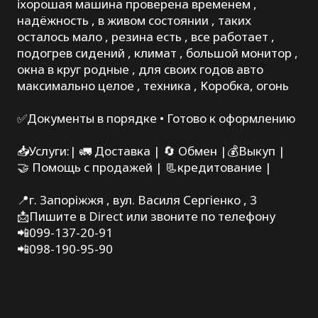
ℹ️хорошая машина проверена временем ,
надёжность , в живом состоянии , таких
осталось мало , резина есть , все работает ,
подогрев сидений , климат , большой монитор ,
окна в круг родные , для своих годов авто
максимально целое , техника , Коробка, огонь
✅Документы в порядке • Готово к оформлению
📥Услуги:| 🚛 Доставка | 🔄 Обмен |💰Выкуп |
🤝 Помощь с продажей | 📃кредитование |
📍г. Запоріжжя , вул. Василя Сергіенко , 3
📩Пишите в Direct или звоните по телефону
📲099-137-20-91
📲098-190-95-90