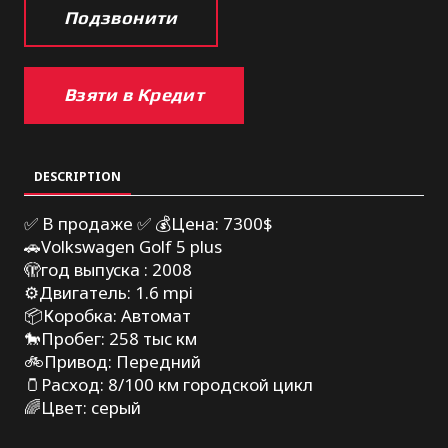
Подзвонити
Взяти в Кредит
DESCRIPTION
✅ В продаже ✅ 💰Цена: 7300$
🚗Volkswagen Golf 5 plus
🫣год выпуска : 2008
⚙️Двигатель: 1.6 mpi
📦Коробка: Автомат
🐎Пробег: 258 тыс км
🚲Привод: Передний
🫙Расход: 8/100 км городской цикл
🌈Цвет: серый