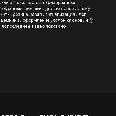
жайки тоже , кузов не разорванный ,
й удачный , вечный , днище целое , этому
ить , резина новая , сигнализация , доп
дъемники , оформление , салон как новый 👌
 яс последнее видео показано