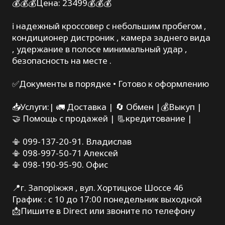
💰💰💰Цена: 23499💰💰💰
ℹ️ надежный кроссовер с небольшим пробегом ,
кондиционер дистроник , камера заднего вида
, удержание в полосе минимальный удар ,
безопасность на месте .
✅Документы в порядке • Готово к оформлению
📥Услуги:| 🚛 Доставка | 🔄 Обмен |💰Выкуп |
🤝 Помощь с продажей | 📃кредитование |
📳 099-137-20-91. Владислав
📳 098-997-50-71 Алексей
📳 098-190-95-90. Офис
📍г. Запоріжжя , вул. Хортицкое Шоссе 46
График : с 10 до 17:00 понедельник выходной
📩Пишите в Direct или звоните по телефону