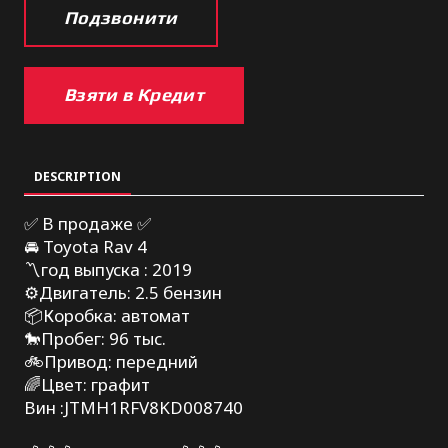
Подзвонити
Взяти в Кредит
DESCRIPTION
✅ В продаже ✅
🚘 Toyota Rav 4
〽️год выпуска : 2019
⚙️Двигатель: 2.5 бензин
📦Коробка: автомат
🐎Пробег: 96 тыс.
🚲Привод: передний
🌈Цвет: графит
Вин :JTMH1RFV8KD008740