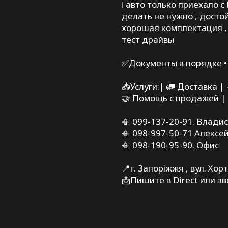
ℹ️ авто только приехало 
делать не нужно , достой
хорошая комплектация , 
тест драйвы
✅Документы в порядке •
📥Услуги:| 🚛 Доставка |
🤝 Помощь с продажей |
📳 099-137-20-91. Влади
📳 098-997-50-71 Алексе
📳 098-190-95-90. Офис
📍г. Запоріжжя , вул. Хо
📩Пишите в Direct или з