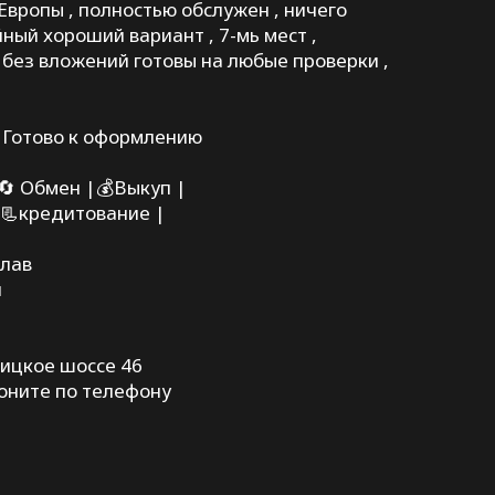
с Европы , полностью обслужен , ничего
ный хороший вариант , 7-мь мест ,
без вложений готовы на любые проверки ,
 Готово к оформлению
 🔄 Обмен |💰Выкуп |
 📃кредитование |
слав
й
ртицкое шоссе 46
воните по телефону