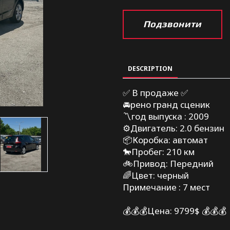
Подзвонити
DESCRIPTION
✅ В продаже ✅
🚘рено гранд сценик
〽️год выпуска : 2009
⚙️Двигатель: 2.0 бензин
📦Коробка: автомат
🐎Пробег: 210 км
🚲Привод: Передний
🌈Цвет: черный
Примечание : 7 мест
💰💰💰Цена: 9799$ 💰💰💰