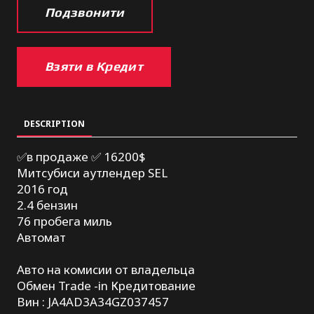
Подзвонити
Взяти в Кредит
DESCRIPTION
✅в продаже ✅ 16200$
Митсубиси аутлендер SEL
2016 год
2.4 бензин
76 пробега миль
Автомат
Авто на комисии от владельца
Обмен Trade -in Кредитование
Вин : JA4AD3A34GZ037457