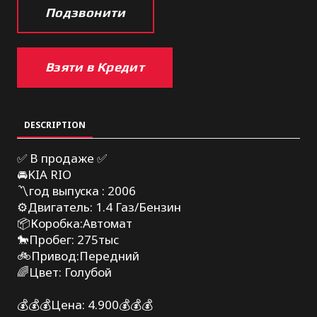
Подзвонити
Взяти в Кредит
DESCRIPTION
✅ В продаже ✅
🚘KIA RIO
〽️год выпуска : 2006
⚙️Двигатель: 1.4 Газ/Бензин
📦Коробка:Автомат
🐎Пробег: 275тыс
🚲Привод:Передний
🌈Цвет: Голубой
💰💰💰Цена: 4.900💰💰💰