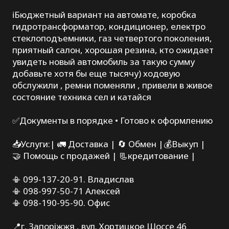
ℹ️Бюджетный вариант на автомате, коробка
гидротрансформатор, кондиционер, електро
стеклоподъемники, газ четвертого поколения,
приятный салон, хорошая резина, кто ожидает
увидеть новый автомобиль за такую сумму
добавьте хотя бы еще тысячу) ходовую
обслужили , ремни поменяли , привели в живое
состояние техника сел и катайся
✅Документы в порядке • Готово к оформлению
📥Услуги:| 🚛 Доставка | 🔄 Обмен |💰Выкуп |
🤝 Помощь с продажей | 📃кредитование |
📳 099-137-20-91. Владислав
📳 098-997-50-71 Алексей
📳 098-190-95-90. Офис
📍г. Запоріжжя , вул. Хортицкое Шоссе 46