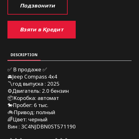
Подзвонити
Взяти в Кредит
DESCRIPTION
✅ В продаже ✅
🚘Jeep Compass 4х4
〽️год выпуска : 2025
⚙️Двигатель: 2.0 бензин
📦Коробка: автомат
🐎Пробег: 6 тыс.
🚲Привод: полный
🌈Цвет: черный
Вин : 3C4NJDBN0ST571190