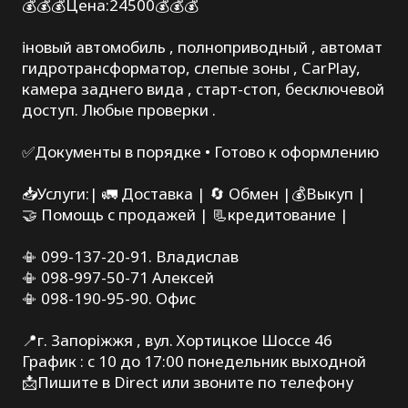
💰💰💰Цена:24500💰💰💰
ℹ️новый автомобиль , полноприводный , автомат
гидротрансформатор, слепые зоны , CarPlay,
камера заднего вида , старт-стоп, бесключевой
доступ. Любые проверки .
✅Документы в порядке • Готово к оформлению
📥Услуги:| 🚛 Доставка | 🔄 Обмен |💰Выкуп |
🤝 Помощь с продажей | 📃кредитование |
📳 099-137-20-91. Владислав
📳 098-997-50-71 Алексей
📳 098-190-95-90. Офис
📍г. Запоріжжя , вул. Хортицкое Шоссе 46
График : с 10 до 17:00 понедельник выходной
📩Пишите в Direct или звоните по телефону