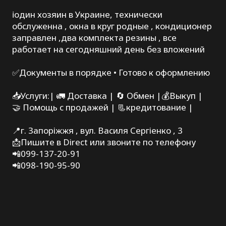
ℹ️один хозяин в Украине, технически
обслуженна , окна в круг родные , кондиционер
заправлен ,два комплекта резины , все
работает на сегодняшний день без вложений
✅Документы в порядке • Готово к оформлению
📥Услуги:| 🚛 Доставка | 🔄 Обмен |💰Выкуп |
🤝 Помощь с продажей | 📃кредитование |
📍г. Запоріжжя , вул. Василя Сергіенко , 3
📩Пишите в Direct или звоните по телефону
📲099-137-20-91
📲098-190-95-90