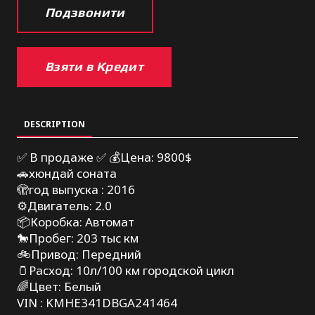
Подзвонити
Взяти в Кредит
DESCRIPTION
✅ В продаже ✅ 💰Цена: 9800$
🚗хюндай соната
🫣год выпуска : 2016
⚙️Двигатель: 2.0
📦Коробка: Автомат
🐎Пробег: 203 тыс км
🚲Привод: Передний
🫙Расход: 10л/100 км городской цикл
🌈Цвет: Белый
VIN : KMHE341DBGA241464