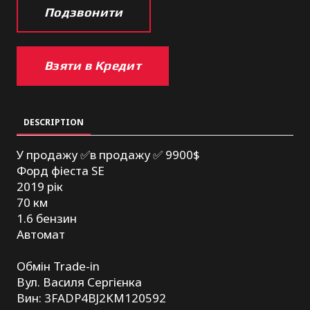
Подзвонити
Взяти в Кредит
DESCRIPTION
У продажу ✅в продажу ✅ 9900$
Форд фіеста SE
2019 рік
70 км
1.6 бензин
Автомат
Обмін Trade-in
Вул. Василя Сергієнка
Вин: 3FADP4BJ2KM120592