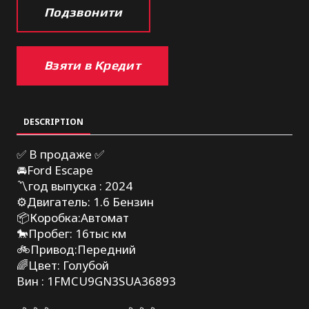
Подзвонити
Взяти в Кредит
DESCRIPTION
✅ В продаже ✅
🚘Ford Escape
〽️год выпуска : 2024
⚙️Двигатель: 1.6 Бензин
📦Коробка:Автомат
🐎Пробег: 16тыс км
🚲Привод:Передний
🌈Цвет: Голубой
Вин : 1FMCU9GN3SUA36893