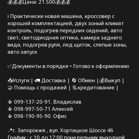
💰💰💰Цена: 21.500💰💰💰
ℹ️ Практически новая машина, кроссовер с
хорошей комплектацией, двух зоный климат
контроль, подогрев передних сидений, авто
свет, светодиодная оптика, камера заднего
вида, подогрев руля, лед щиток, слепые зоны,
авто запуск
✅Документы в порядке • Готово к оформлению
📥Услуги:| 🚛 Доставка | 🔄 Обмен |💰Выкуп |
🤝 Помощь с продажей | 📃кредитование |
📳 099-137-20-91. Владислав
📳 098-997-50-71 Алексей
📳 098-190-95-90. Офис
📍г. Запоріжжя , вул. Хортицкое Шоссе 46
График : с 10 до 17:00 понедельник выходной