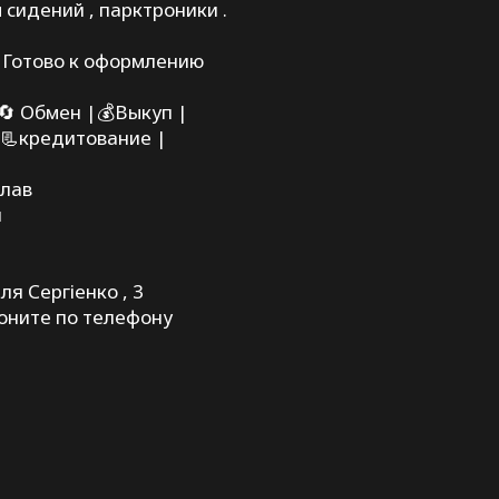
сидений , парктроники .
 Готово к оформлению
 🔄 Обмен |💰Выкуп |
 📃кредитование |
слав
й
иля Сергіенко , 3
воните по телефону