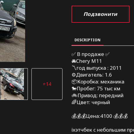
Подзвонити
DESCRIPTION
✅ В продаже ✅
🚘Chery M11
〽️год выпуска : 2011
⚙️Двигатель: 1.6
📦Коробка: механика
+14
🐎Пробег: 75 тыс км
🚲Привод: передний
🌈Цвет: черный
💰💰💰Цена:4100 💰💰💰
ℹ️хэтчбек с небольшим пр