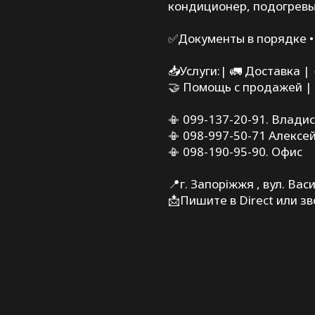
кондиционер, подогревы 
✅Документы в порядке •
📥Услуги:| 🚛 Доставка |
🤝 Помощь с продажей |
📳 099-137-20-91. Влади
📳 098-997-50-71 Алексе
📳 098-190-95-90. Офис
📍г. Запоріжжя , вул. Вас
📩Пишите в Direct или з