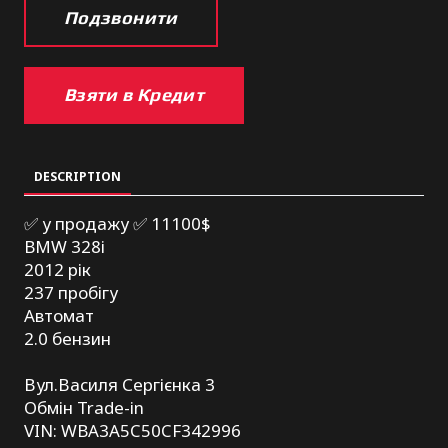
Подзвонити
Взяти в Кредит
DESCRIPTION
✅ у продажу ✅ 11100$
BMW 328i
2012 рік
237 пробігу
Автомат
2.0 бензин
Вул.Василя Сергієнка 3
Обмін Trade-in
VIN: WBA3A5C50CF342996