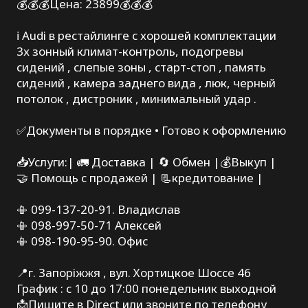
💰💰💰Цена: 23899💰💰💰
ℹ️ Audi в рестайлинге с хорошей комплектации
3х зонный климат-контроль, подогревы
сидений , слепые зоны , старт-стоп , память
сидений , камера заднего вида , люк, черный
потолок , дистроник , минимальный удар .
✅Документы в порядке • Готово к оформлению
📥Услуги:| 🚛 Доставка | 🔄 Обмен |💰Выкуп |
🤝 Помощь с продажей | 📃кредитование |
📳 099-137-20-91. Владислав
📳 098-997-50-71 Алексей
📳 098-190-95-90. Офис
📍г. Запоріжжя , вул. Хортицкое Шоссе 46
График : с 10 до 17:00 понедельник выходной
📩Пишите в Direct или звоните по телефону