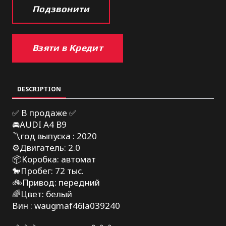
Подзвонити
Взяти в Кредит
DESCRIPTION
✅ В продаже ✅
🚘AUDI A4 B9
〽️год выпуска : 2020
⚙️Двигатель: 2.0
📦Коробка: автомат
🐎Пробег: 72 тыс.
🚲Привод: передний
🌈Цвет: белый
Вин : waugmaf46la039240